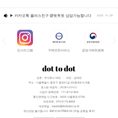
▶ 카카오톡 플러스친구 @돗투돗 상담가능합니다
2025. 10. 28
인스타그램
구매안전서비스
공정거래위원회
상호 : 주식회사 태린
대표 : 김태린
주소 : 서울특별시 종로구 종로41길 33(종로6가) 9층
호스팅 제공자 : (주)유디아이디
사업자 등록번호 : 171-87-01904
통신판매업 신고번호 : 2022-서울종로-0736
대표전화 : 070-5175-8808
대표메일 : master@dottodot.co.kr
유선상담 불가합니다. AM10:00-PM05:00 (주말·공휴일 휴무)