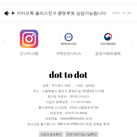
▶ 카카오톡 플러스친구 @돗투돗 상담가능합니다
2025. 10. 28
인스타그램
구매안전서비스
공정거래위원회
상호 : 주식회사 태린
대표 : 김태린
주소 : 서울특별시 종로구 종로41길 33(종로6가) 9층
호스팅 제공자 : (주)유디아이디
사업자 등록번호 : 171-87-01904
통신판매업 신고번호 : 2022-서울종로-0736
대표전화 : 070-5175-8808
대표메일 : master@dottodot.co.kr
유선상담 불가합니다. AM10:00-PM05:00 (주말·공휴일 휴무)
사업자정보확인
안전거래가입사실확인